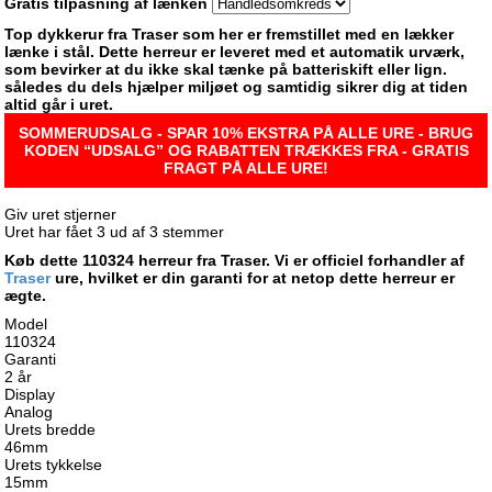
Gratis tilpasning af lænken
Top dykkerur fra Traser som her er fremstillet med en lækker
lænke i stål. Dette herreur er leveret med et automatik urværk,
som bevirker at du ikke skal tænke på batteriskift eller lign.
således du dels hjælper miljøet og samtidig sikrer dig at tiden
altid går i uret.
SOMMERUDSALG - SPAR 10% EKSTRA PÅ ALLE URE - BRUG
KODEN “UDSALG” OG RABATTEN TRÆKKES FRA - GRATIS
FRAGT PÅ ALLE URE!
Giv uret stjerner
Uret har fået
3
ud af
3
stemmer
Køb dette 110324 herreur fra Traser. Vi er officiel forhandler af
Traser
ure, hvilket er din garanti for at netop dette herreur er
ægte.
Model
110324
Garanti
2 år
Display
Analog
Urets bredde
46mm
Urets tykkelse
15mm