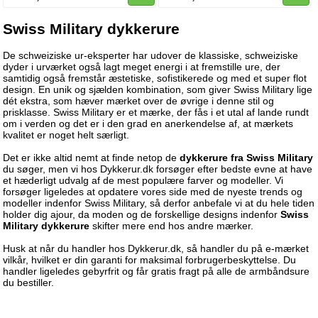
Swiss Military dykkerure
De schweiziske ur-eksperter har udover de klassiske, schweiziske
dyder i urværket også lagt meget energi i at fremstille ure, der
samtidig også fremstår æstetiske, sofistikerede og med et super flot
design. En unik og sjælden kombination, som giver Swiss Military lige
dét ekstra, som hæver mærket over de øvrige i denne stil og
prisklasse. Swiss Military er et mærke, der fås i et utal af lande rundt
om i verden og det er i den grad en anerkendelse af, at mærkets
kvalitet er noget helt særligt.
Det er ikke altid nemt at finde netop de
dykkerure fra Swiss Military
du søger, men vi hos Dykkerur.dk forsøger efter bedste evne at have
et hæderligt udvalg af de mest populære farver og modeller. Vi
forsøger ligeledes at opdatere vores side med de nyeste trends og
modeller indenfor Swiss Military, så derfor anbefale vi at du hele tiden
holder dig ajour, da moden og de forskellige designs indenfor
Swiss
Military dykkerure
skifter mere end hos andre mærker.
Husk at når du handler hos Dykkerur.dk, så handler du på e-mærket
vilkår, hvilket er din garanti for maksimal forbrugerbeskyttelse. Du
handler ligeledes gebyrfrit og får gratis fragt på alle de armbåndsure
du bestiller.