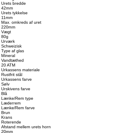
Urets bredde
42mm
Urets tykkelse
11mm
Max. omkreds af uret
220mm
Vægt
80g
Urværk
Schweizisk
Type af glas
Mineral
Vandtæthed
20 ATM
Urkassens materiale
Rustfrit stål
Urkassens farve
Sølv
Urskivens farve
Blå
Lænke/Rem type
Læderrem
Lænke/Rem farve
Brun
Krans
Roterende
Afstand mellem urets horn
20mm