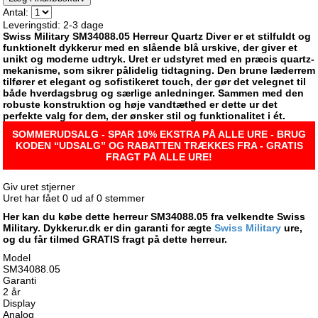
Antal:
Leveringstid: 2-3 dage
Swiss Military SM34088.05 Herreur Quartz Diver er et stilfuldt og
funktionelt dykkerur med en slående blå urskive, der giver et
unikt og moderne udtryk. Uret er udstyret med en præcis quartz-
mekanisme, som sikrer pålidelig tidtagning. Den brune læderrem
tilfører et elegant og sofistikeret touch, der gør det velegnet til
både hverdagsbrug og særlige anledninger. Sammen med den
robuste konstruktion og høje vandtæthed er dette ur det
perfekte valg for dem, der ønsker stil og funktionalitet i ét.
SOMMERUDSALG - SPAR 10% EKSTRA PÅ ALLE URE - BRUG
KODEN “UDSALG” OG RABATTEN TRÆKKES FRA - GRATIS
FRAGT PÅ ALLE URE!
Giv uret stjerner
Uret har fået
0
ud af
0
stemmer
Her kan du købe dette herreur SM34088.05 fra velkendte Swiss
Military. Dykkerur.dk er din garanti for ægte
Swiss Military
ure,
og du får tilmed GRATIS fragt på dette herreur.
Model
SM34088.05
Garanti
2 år
Display
Analog