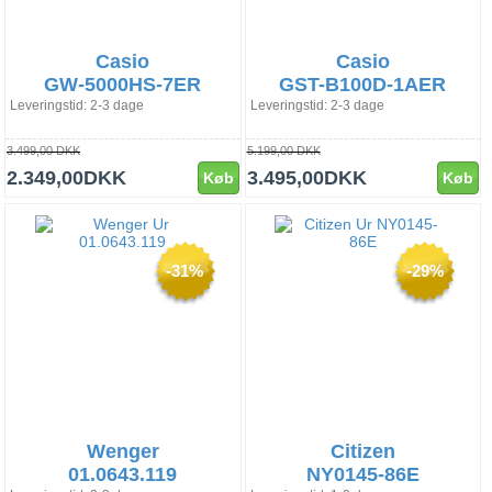
Casio
Casio
GW-5000HS-7ER
GST-B100D-1AER
Leveringstid: 2-3 dage
Leveringstid: 2-3 dage
3.499,00 DKK
5.199,00 DKK
2.349,00DKK
3.495,00DKK
Køb
Køb
-31%
-29%
Wenger
Citizen
01.0643.119
NY0145-86E