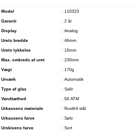
Model
110323
Garanti
2 år
Display
Analog
Urets bredde
46mm
Urets tykkelse
15mm
Max. omkreds af uret
230mm
Vægt
170g
Urværk
Automatik
Type af glas
Safir
Vandtæthed
50 ATM
Urkassens materiale
Rustfrit stål
Urkassens farve
Sølv
Urskivens farve
Sort