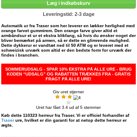
Læg i indkøbskurv
Leveringstid: 2-3 dage
Automatik ur fra Traser som her leverer en lækker herlighed med
orange farvet gummirem. Den orange farve giver altid et
armbåndsur et ur et ekstra blikfang, så hvis du ønsker noget der
bliver bemærket på armen, så er dette en glimrende mulighed.
Dette dykkerur er vandtæt ned til 50 ATM og er leveret med et
schweizisk urværk som altid er den bedste form for urværk der
findes i branchen.
SOMMERUDSALG - SPAR 10% EKSTRA PÅ ALLE URE - BRUG
KODEN “UDSALG” OG RABATTEN TRÆKKES FRA - GRATIS
FRAGT PÅ ALLE URE!
Giv uret stjerner
Uret har fået
3.4
ud af
5
stemmer
Køb dette 110323 herreur fra Traser. Vi er officiel forhandler af
Traser
ure, hvilket er din garanti for at netop dette herreur er
ægte.