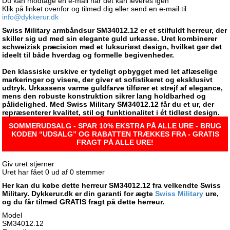
Du kan modtage en e-mail når det kan leveres igen
Klik på linket ovenfor og tilmed dig eller send en e-mail til
info@dykkerur.dk
Swiss Military armbåndsur SM34012.12 er et stilfuldt herreur, der
skiller sig ud med sin elegante guld urkasse. Uret kombinerer
schweizisk præcision med et luksuriøst design, hvilket gør det
ideelt til både hverdag og formelle begivenheder.
Den klassiske urskive er tydeligt opbygget med let aflæselige
markeringer og visere, der giver et sofistikeret og eksklusivt
udtryk. Urkassens varme guldfarve tilfører et strejf af elegance,
mens den robuste konstruktion sikrer lang holdbarhed og
pålidelighed. Med Swiss Military SM34012.12 får du et ur, der
repræsenterer kvalitet, stil og funktionalitet i ét tidløst design.
SOMMERUDSALG - SPAR 10% EKSTRA PÅ ALLE URE - BRUG
KODEN “UDSALG” OG RABATTEN TRÆKKES FRA - GRATIS
FRAGT PÅ ALLE URE!
Giv uret stjerner
Uret har fået
0
ud af
0
stemmer
Her kan du købe dette herreur SM34012.12 fra velkendte Swiss
Military. Dykkerur.dk er din garanti for ægte
Swiss Military
ure,
og du får tilmed GRATIS fragt på dette herreur.
Model
SM34012.12