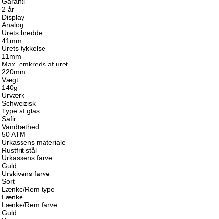
Garanti
2 år
Display
Analog
Urets bredde
41mm
Urets tykkelse
11mm
Max. omkreds af uret
220mm
Vægt
140g
Urværk
Schweizisk
Type af glas
Safir
Vandtæthed
50 ATM
Urkassens materiale
Rustfrit stål
Urkassens farve
Guld
Urskivens farve
Sort
Lænke/Rem type
Lænke
Lænke/Rem farve
Guld