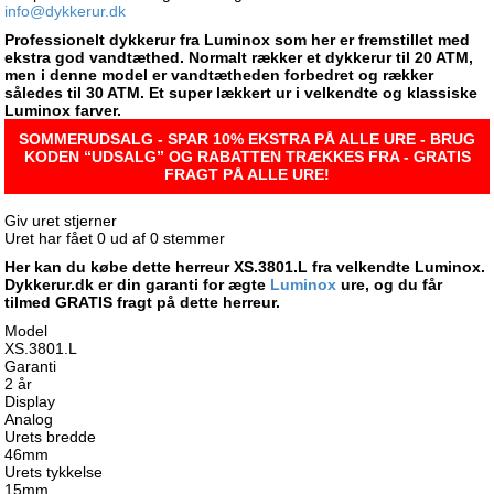
info@dykkerur.dk
Professionelt dykkerur fra Luminox som her er fremstillet med
ekstra god vandtæthed. Normalt rækker et dykkerur til 20 ATM,
men i denne model er vandtætheden forbedret og rækker
således til 30 ATM. Et super lækkert ur i velkendte og klassiske
Luminox farver.
SOMMERUDSALG - SPAR 10% EKSTRA PÅ ALLE URE - BRUG
KODEN “UDSALG” OG RABATTEN TRÆKKES FRA - GRATIS
FRAGT PÅ ALLE URE!
Giv uret stjerner
Uret har fået
0
ud af
0
stemmer
Her kan du købe dette herreur XS.3801.L fra velkendte Luminox.
Dykkerur.dk er din garanti for ægte
Luminox
ure, og du får
tilmed GRATIS fragt på dette herreur.
Model
XS.3801.L
Garanti
2 år
Display
Analog
Urets bredde
46mm
Urets tykkelse
15mm