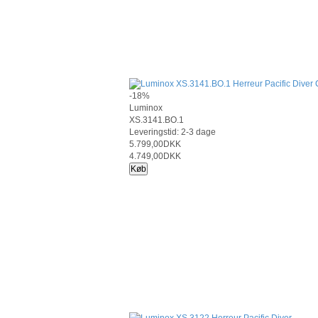
-18%
Luminox
XS.3141.BO.1
Leveringstid: 2-3 dage
5.799,00DKK
4.749,00DKK
Køb