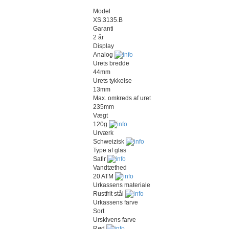
Model
XS.3135.B
Garanti
2 år
Display
Analog
Urets bredde
44mm
Urets tykkelse
13mm
Max. omkreds af uret
235mm
Vægt
120g
Urværk
Schweizisk
Type af glas
Safir
Vandtæthed
20 ATM
Urkassens materiale
Rustfrit stål
Urkassens farve
Sort
Urskivens farve
Rød