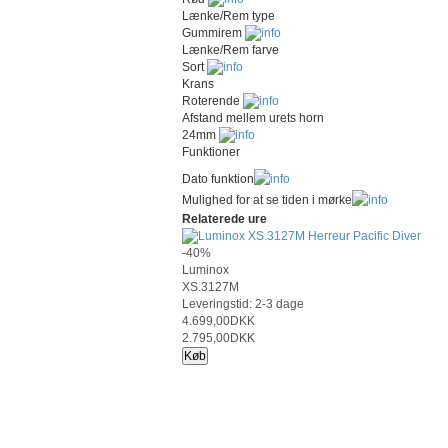
Lænke/Rem type
Gummirem
Lænke/Rem farve
Sort
Krans
Roterende
Afstand mellem urets horn
24mm
Funktioner
Dato funktion
Mulighed for at se tiden i mørke
Relaterede ure
-40%
Luminox
XS.3127M
Leveringstid: 2-3 dage
4.699,00DKK
2.795,00DKK
Køb