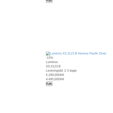
Køb
-15%
Luminox
XS.3123.B
Leveringstid: 2-3 dage
5.299,00DKK
4.495,00DKK
Køb