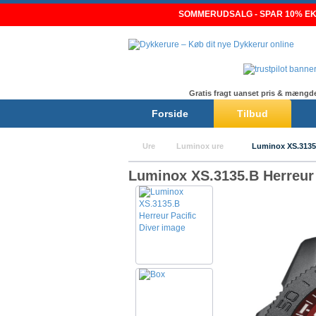
Skip
SOMMERUDSALG - SPAR 10% EKS
to
content
Gratis fragt uanset pris & mængd
Forside
Tilbud
Ure
Luminox ure
Luminox XS.3135
Luminox XS.3135.B Herreur 