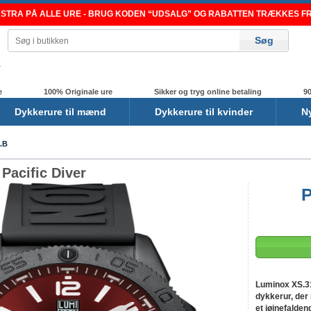
TRA PÅ ALLE URE - BRUG KODEN “UDSALG” OG RABATTEN TRÆKKES FRA
e
100% Originale ure
Sikker og tryg online betaling
90
Dykkerure til mænd
Dykkerure til kvinder
N
.B
Pacific Diver
P
-15%
Luminox XS.31
dykkerur, der
et iøjnefalden