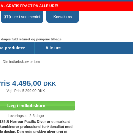
 - GRATIS FRAGT PÅ ALLE URE!
370
ure i sortimentet
Kontakt os
 dages fuld returret og pengene tilbage
ye produkter
Alle ure
Din indkøbskurv er tom
ris 4.495,00
DKK
Vejl. Pris: 5.299,00 DKK
Læg i indkøbskurv
Leveringstid: 2-3 dage
35.B Herreur Pacific Diver er et markant
 kombinerer professionel funktionalitet med
de design. Den røde urskive giver uret et