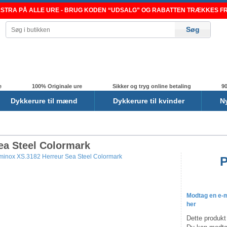
TRA PÅ ALLE URE - BRUG KODEN “UDSALG” OG RABATTEN TRÆKKES FRA
e
100% Originale ure
Sikker og tryg online betaling
90
Dykkerure til mænd
Dykkerure til kvinder
N
ea Steel Colormark
P
-23%
Modtag en e-ma
her
Dette produkt 