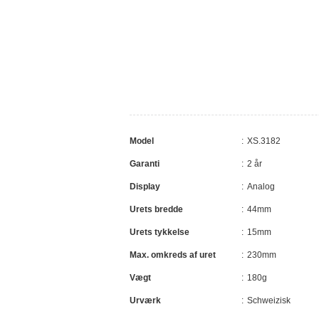
Model
XS.3182
Garanti
2 år
Display
Analog
Urets bredde
44mm
Urets tykkelse
15mm
Max. omkreds af uret
230mm
Vægt
180g
Urværk
Schweizisk