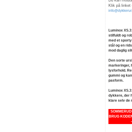
Du kan modtag
Klik på linket
info@dykkerur
Luminox XS.31
stilfuldt og r
med et sporty 
stål og en rid
mod daglig sli
Den sorte urs
markeringer, h
lysforhold. Re
gummi og kan 
pasform.
Luminox XS.318
dykkere, der h
klare selv de
SOMMERUDSA
BRUG KODEN