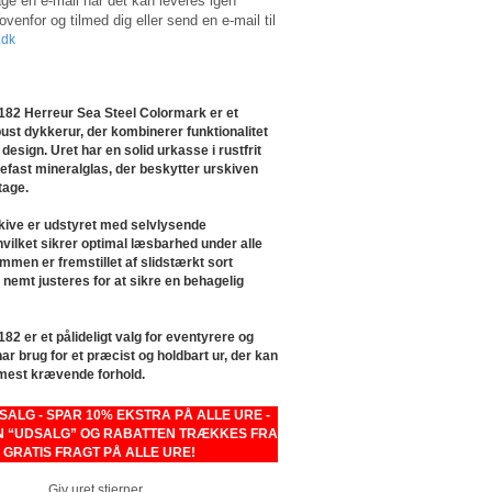
e en e-mail når det kan leveres igen
 ovenfor og tilmed dig eller send en e-mail til
.dk
82 Herreur Sea Steel Colormark er et
obust dykkerur, der kombinerer funktionalitet
design. Uret har en solid urkasse i rustfrit
sefast mineralglas, der beskytter urskiven
tage.
kive er udstyret med selvlysende
vilket sikrer optimal læsbarhed under alle
mmen er fremstillet af slidstærkt sort
nemt justeres for at sikre en behagelig
2 er et pålideligt valg for eventyrere og
ar brug for et præcist og holdbart ur, der kan
 mest krævende forhold.
LG - SPAR 10% EKSTRA PÅ ALLE URE -
 “UDSALG” OG RABATTEN TRÆKKES FRA
- GRATIS FRAGT PÅ ALLE URE!
Giv uret stjerner