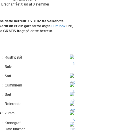
Uret har fået
0
ud af
0
stemmer
be dette herreur XS.3182 fra velkendte
erur.dk er din garanti for ægte
Luminox
ure,
ed GRATIS fragt på dette herreur.
Rustfrit stål
Sølv
Sort
Gummirem
Sort
Roterende
n
23mm
Kronograf
Dato funktion