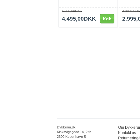
5.299,00DKK
3.499,00D
4.495,00DKK
2.995
Køb
Dykkerur.dk
Om Dykkerur
Klaksvigsgade 14, 2.th
Kontakt os
2300 København S
Returnering