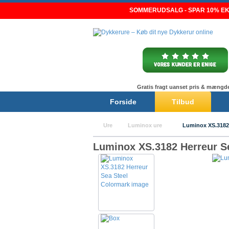
Skip
SOMMERUDSALG - SPAR 10% EKS
to
content
Gratis fragt uanset pris & mængd
Forside
Tilbud
Ure
Luminox ure
Luminox XS.3182
Luminox XS.3182 Herreur S