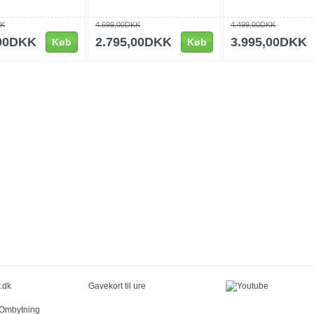
KK
4.699,00DKK
4.499,00DKK
,00DKK
2.795,00DKK
3.995,00DKK
Køb
Køb
.dk
Gavekort til ure
/Ombytning