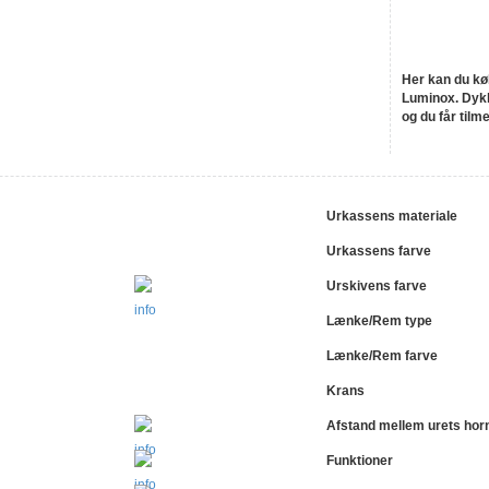
Her kan du kø
Luminox. Dykk
og du får tilm
Urkassens materiale
Urkassens farve
Urskivens farve
Lænke/Rem type
Lænke/Rem farve
Krans
Afstand mellem urets hor
Funktioner