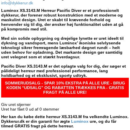
info@dykkerur.dk
Luminox XS.3143.M Herreur Pacific Diver er et professionelt
dykkerur, der forener robust konstruktion med et moderne og
maskulint design. Uret er skabt til krævende forhold og
henvender sig til dig, der ønsker høj funktionalitet uden at gå
på kompromis med stil.
Med sin solide opbygning og drejelige lynette er uret ideelt til
dykning og vandsport, mens Luminox’ ikoniske selvlysende
teknologi sikrer fremragende læsbarhed døgnet rundt – helt
uden behov for opladning. Det markante design gør samtidig
uret velegnet som et stærkt hverdagsur.
Pacific Diver XS.3143.M er det oplagte valg for dig, der søger et
pålideligt herreur med professionel performance, lang
holdbarhed og et eksklusivt, sporty udtryk.
SOMMERUDSALG - SPAR 10% EKSTRA PÅ ALLE URE - BRUG
KODEN “UDSALG” OG RABATTEN TRÆKKES FRA - GRATIS
FRAGT PÅ ALLE URE!
Giv uret stjerner
Uret har fået
0
ud af
0
stemmer
Her kan du købe dette herreur XS.3143.M fra velkendte Luminox.
Dykkerur.dk er din garanti for ægte
Luminox
ure, og du får
tilmed GRATIS fragt på dette herreur.