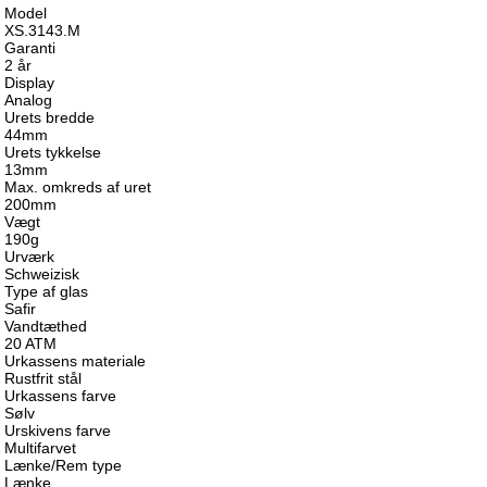
Model
XS.3143.M
Garanti
2 år
Display
Analog
Urets bredde
44mm
Urets tykkelse
13mm
Max. omkreds af uret
200mm
Vægt
190g
Urværk
Schweizisk
Type af glas
Safir
Vandtæthed
20 ATM
Urkassens materiale
Rustfrit stål
Urkassens farve
Sølv
Urskivens farve
Multifarvet
Lænke/Rem type
Lænke