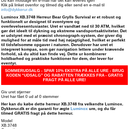
Du kan modtage en e-mail når det kan leveres igen
Klik på linket ovenfor og tilmed dig eller send en e-mail til
info@dykkerur.dk
Luminox XB.3748 Herreur Bear Grylls Survival er et robust og
funktionelt ur designet til eventyrere og
overlevelsesentusiaster. Uret er vandtæt ned til 30 ATM, hvilket
gør det ideelt til dykning og ekstreme vandsportsaktiviteter. Det
er udstyret med et præcist chronograph-system, der giver dig
mulighed for at måle tid med høj nøjagtighed, hvilket er perfekt
til tidsfølsomme opgaver i naturen. Derudover har uret et
integreret kompas, som gør navigation lettere under krævende
forhold, så du altid kan finde vej. Dette ur kombinerer
holdbarhed og praktiske funktioner for dem, der lever for
eventyr.
SOMMERUDSALG - SPAR 10% EKSTRA PÅ ALLE URE - BRUG
KODEN “UDSALG” OG RABATTEN TRÆKKES FRA - GRATIS
FRAGT PÅ ALLE URE!
Giv uret stjerner
Uret har fået
0
ud af
0
stemmer
Her kan du købe dette herreur XB.3748 fra velkendte Luminox.
Dykkerur.dk er din garanti for ægte
Luminox
ure, og du får
tilmed GRATIS fragt på dette herreur.
Model
XB.3748