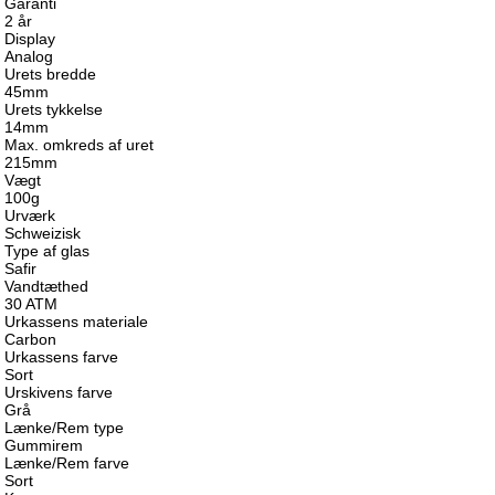
Garanti
2 år
Display
Analog
Urets bredde
45mm
Urets tykkelse
14mm
Max. omkreds af uret
215mm
Vægt
100g
Urværk
Schweizisk
Type af glas
Safir
Vandtæthed
30 ATM
Urkassens materiale
Carbon
Urkassens farve
Sort
Urskivens farve
Grå
Lænke/Rem type
Gummirem
Lænke/Rem farve
Sort