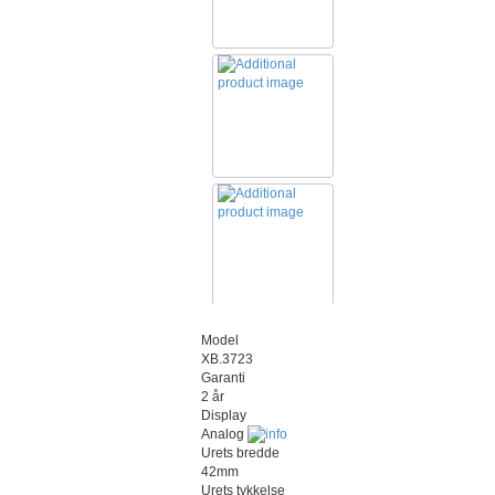
Model
XB.3723
Garanti
2 år
Display
Analog
Urets bredde
42mm
Urets tykkelse