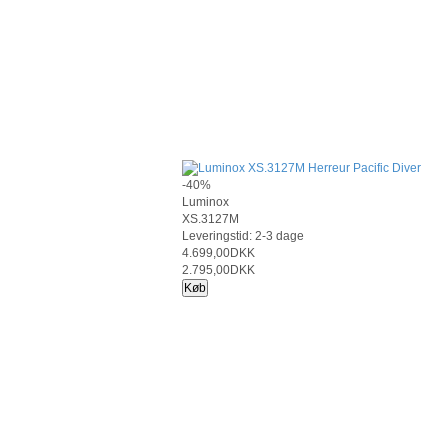
-40%
Luminox
XS.3127M
Leveringstid: 2-3 dage
4.699,00DKK
2.795,00DKK
Køb