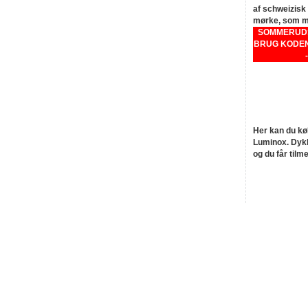
af schweizisk 
mørke, som mæ
SOMMERUDSA
BRUG KODEN
Her kan du kø
Luminox. Dykk
og du får tilm