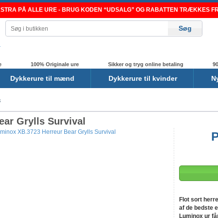
TRA PÅ ALLE URE - BRUG KODEN “UDSALG” OG RABATTEN TRÆKKES FRA
e
100% Originale ure
Sikker og tryg online betaling
90
Dykkerure til mænd
Dykkerure til kvinder
N
3
ar Grylls Survival
P
-16%
Flot sort herr
af de bedste 
Luminox ur får