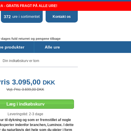
 - GRATIS FRAGT PÅ ALLE URE!
372
ure i sortimentet
Kontakt os
 dages fuld returret og pengene tilbage
ye produkter
Alle ure
Din indkøbskurv er tom
ris 3.095,00
DKK
Vejl. Pris: 3.699,00 DKK
Læg i indkøbskurv
Leveringstid: 2-3 dage
eur til dykning og som er fremstillet af nogle
eksperter indenfor branchen, Luminox. I dette
 du naturligvis det hele som du plejer i form