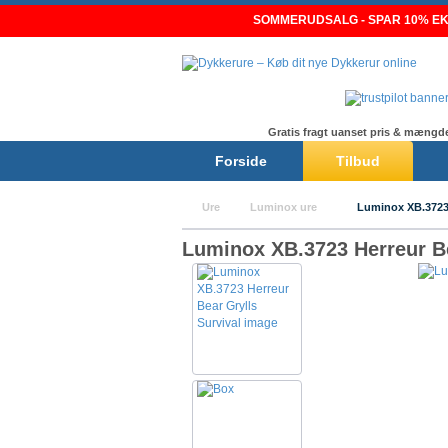
Skip
SOMMERUDSALG - SPAR 10% EKS
to
content
Gratis fragt uanset pris & mængd
Forside
Tilbud
Ure
Luminox ure
Luminox XB.372
Luminox XB.3723 Herreur Be