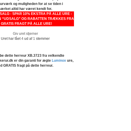
urværk og muligheden for at se tiden i
rket altid har været kendt for.
LG - SPAR 10% EKSTRA PÅ ALLE URE -
 “UDSALG” OG RABATTEN TRÆKKES FRA
- GRATIS FRAGT PÅ ALLE URE!
Giv uret stjerner
Uret har fået
4
ud af
1
stemmer
be dette herreur XB.3723 fra velkendte
erur.dk er din garanti for ægte
Luminox
ure,
ed GRATIS fragt på dette herreur.