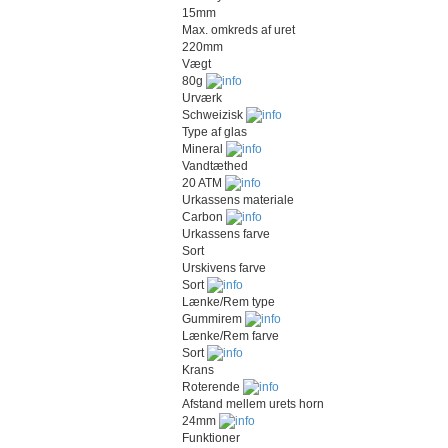
15mm
Max. omkreds af uret
220mm
Vægt
80g
Urværk
Schweizisk
Type af glas
Mineral
Vandtæthed
20 ATM
Urkassens materiale
Carbon
Urkassens farve
Sort
Urskivens farve
Sort
Lænke/Rem type
Gummirem
Lænke/Rem farve
Sort
Krans
Roterende
Afstand mellem urets horn
24mm
Funktioner