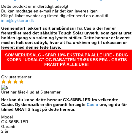
Dette produkt er midlertidigt udsolgt
Du kan modtage en e-mail når det kan leveres igen
Klik på linket ovenfor og tilmed dig eller send en e-mail til
info@dykkerur.dk
Gennemført lækkert sort armbåndsur fra Casio der her er
fremstillet med det såkaldte Tough Solar urværk, som gør at uret
holdes igang via solen og lysets stråler. Dette herreur er leveret
med et helt sort udtryk, hvor alt fra urskiven og til urkassen er
leveret med denne fede farve.
SOMMERUDSALG - SPAR 10% EKSTRA PÅ ALLE URE - BRUG
KODEN “UDSALG” OG RABATTEN TRÆKKES FRA - GRATIS
FRAGT PÅ ALLE URE!
Giv uret stjerner
Uret har fået
4
ud af
5
stemmer
Her kan du købe dette herreur GX-56BB-1ER fra velkendte
Casio. Dykkerur.dk er din garanti for ægte
Casio
ure, og du får
tilmed GRATIS fragt på dette herreur.
Model
GX-56BB-1ER
Garanti
2 år