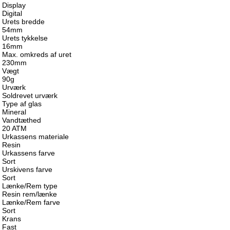
Display
Digital
Urets bredde
54mm
Urets tykkelse
16mm
Max. omkreds af uret
230mm
Vægt
90g
Urværk
Soldrevet urværk
Type af glas
Mineral
Vandtæthed
20 ATM
Urkassens materiale
Resin
Urkassens farve
Sort
Urskivens farve
Sort
Lænke/Rem type
Resin rem/lænke
Lænke/Rem farve
Sort
Krans
Fast