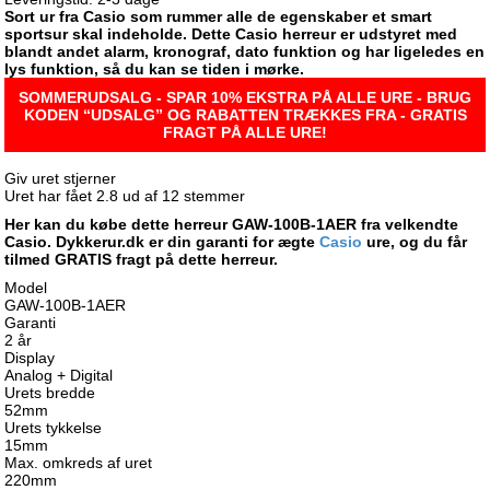
Sort ur fra Casio som rummer alle de egenskaber et smart
sportsur skal indeholde. Dette Casio herreur er udstyret med
blandt andet alarm, kronograf, dato funktion og har ligeledes en
lys funktion, så du kan se tiden i mørke.
SOMMERUDSALG - SPAR 10% EKSTRA PÅ ALLE URE - BRUG
KODEN “UDSALG” OG RABATTEN TRÆKKES FRA - GRATIS
FRAGT PÅ ALLE URE!
Giv uret stjerner
Uret har fået
2.8
ud af
12
stemmer
Her kan du købe dette herreur GAW-100B-1AER fra velkendte
Casio. Dykkerur.dk er din garanti for ægte
Casio
ure, og du får
tilmed GRATIS fragt på dette herreur.
Model
GAW-100B-1AER
Garanti
2 år
Display
Analog + Digital
Urets bredde
52mm
Urets tykkelse
15mm
Max. omkreds af uret
220mm