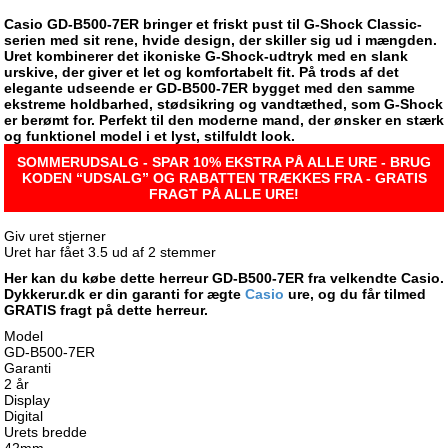
Casio GD-B500-7ER bringer et friskt pust til G-Shock Classic-
serien med sit rene, hvide design, der skiller sig ud i mængden.
Uret kombinerer det ikoniske G-Shock-udtryk med en slank
urskive, der giver et let og komfortabelt fit. På trods af det
elegante udseende er GD-B500-7ER bygget med den samme
ekstreme holdbarhed, stødsikring og vandtæthed, som G-Shock
er berømt for. Perfekt til den moderne mand, der ønsker en stærk
og funktionel model i et lyst, stilfuldt look.
SOMMERUDSALG - SPAR 10% EKSTRA PÅ ALLE URE - BRUG
KODEN “UDSALG” OG RABATTEN TRÆKKES FRA - GRATIS
FRAGT PÅ ALLE URE!
Giv uret stjerner
Uret har fået
3.5
ud af
2
stemmer
Her kan du købe dette herreur GD-B500-7ER fra velkendte Casio.
Dykkerur.dk er din garanti for ægte
Casio
ure, og du får tilmed
GRATIS fragt på dette herreur.
Model
GD-B500-7ER
Garanti
2 år
Display
Digital
Urets bredde