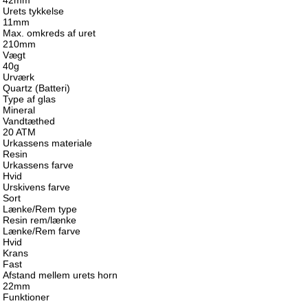
42mm
Urets tykkelse
11mm
Max. omkreds af uret
210mm
Vægt
40g
Urværk
Quartz (Batteri)
Type af glas
Mineral
Vandtæthed
20 ATM
Urkassens materiale
Resin
Urkassens farve
Hvid
Urskivens farve
Sort
Lænke/Rem type
Resin rem/lænke
Lænke/Rem farve
Hvid
Krans
Fast
Afstand mellem urets horn
22mm
Funktioner