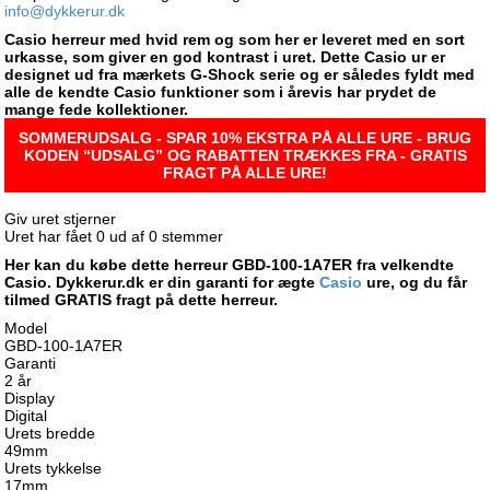
info@dykkerur.dk
Casio herreur med hvid rem og som her er leveret med en sort
urkasse, som giver en god kontrast i uret. Dette Casio ur er
designet ud fra mærkets G-Shock serie og er således fyldt med
alle de kendte Casio funktioner som i årevis har prydet de
mange fede kollektioner.
SOMMERUDSALG - SPAR 10% EKSTRA PÅ ALLE URE - BRUG
KODEN “UDSALG” OG RABATTEN TRÆKKES FRA - GRATIS
FRAGT PÅ ALLE URE!
Giv uret stjerner
Uret har fået
0
ud af
0
stemmer
Her kan du købe dette herreur GBD-100-1A7ER fra velkendte
Casio. Dykkerur.dk er din garanti for ægte
Casio
ure, og du får
tilmed GRATIS fragt på dette herreur.
Model
GBD-100-1A7ER
Garanti
2 år
Display
Digital
Urets bredde
49mm
Urets tykkelse
17mm