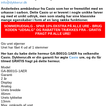
info@dykkerur.dk
Anderledes armbåndsur fra Casio som her er fremstillet med en
urkasse i carbon. Dette Casio ur er leveret i nogle unikke farver
og med et unikt udtryk, men som stadig har sine klassiske
mange egenskaber i form af en lang række funktioner.
SOMMERUDSALG - SPAR 10% EKSTRA PÅ ALLE URE - BRUG
KODEN “UDSALG” OG RABATTEN TRÆKKES FRA - GRATIS
FRAGT PÅ ALLE URE!
Giv uret stjerner
Uret har fået
4
ud af
1
stemmer
Her kan du købe dette herreur GA-B001G-1AER fra velkendte
Casio. Dykkerur.dk er din garanti for ægte
Casio
ure, og du får
tilmed GRATIS fragt på dette herreur.
Model
GA-B001G-1AER
Garanti
2 år
Display
Analog
Urets bredde
46mm
Urets tykkelse
13mm
Max. omkreds af uret