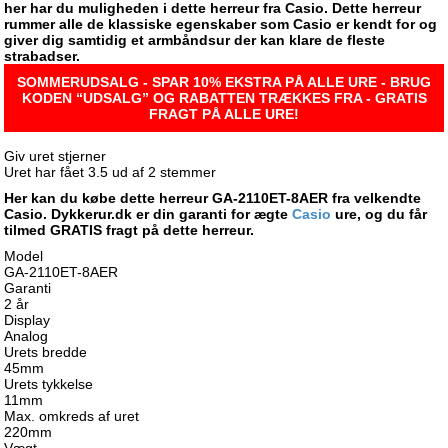
her har du muligheden i dette herreur fra Casio. Dette herreur
rummer alle de klassiske egenskaber som Casio er kendt for og
giver dig samtidig et armbåndsur der kan klare de fleste
strabadser.
SOMMERUDSALG - SPAR 10% EKSTRA PÅ ALLE URE - BRUG
KODEN “UDSALG” OG RABATTEN TRÆKKES FRA - GRATIS
FRAGT PÅ ALLE URE!
Giv uret stjerner
Uret har fået
3.5
ud af
2
stemmer
Her kan du købe dette herreur GA-2110ET-8AER fra velkendte
Casio. Dykkerur.dk er din garanti for ægte
Casio
ure, og du får
tilmed GRATIS fragt på dette herreur.
Model
GA-2110ET-8AER
Garanti
2 år
Display
Analog
Urets bredde
45mm
Urets tykkelse
11mm
Max. omkreds af uret
220mm