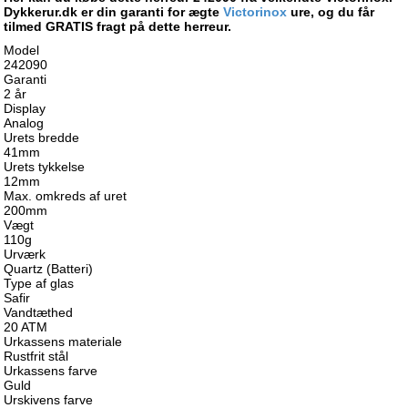
Dykkerur.dk er din garanti for ægte
Victorinox
ure, og du får
tilmed GRATIS fragt på dette herreur.
Model
242090
Garanti
2 år
Display
Analog
Urets bredde
41mm
Urets tykkelse
12mm
Max. omkreds af uret
200mm
Vægt
110g
Urværk
Quartz (Batteri)
Type af glas
Safir
Vandtæthed
20 ATM
Urkassens materiale
Rustfrit stål
Urkassens farve
Guld
Urskivens farve