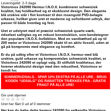
Leveringstid: 2-3 dage
Victorinox 242090 Herreur I.N.O.X. kombinerer schweizisk
kvalitet, høj holdbarhed og et eksklusivt design. Den elegante
blå urskive står i flot kontrast til den rosenguld PVD-belagte
urkasse, hvilket giver uret et moderne og sofistikeret udtryk, der
passer til både hverdag og fest.
Uret er udstyret med et præcist schweizisk quartz-værk,
ridsefast safirglas og en robust konstruktion, som kendetegner
den populære I.N.O.X.-kollektion. Med en vandtæthed på op til
200 meter er Victorinox 242090 skabt til en aktiv livsstil, uden at
gå på kompromis med elegance og komfort.
Er du på udkig efter et Victorinox I.N.O.X. herreur med blå
urskive, guld urkasse og kompromisløs schweizisk kvalitet, er
Victorinox 242090 et oplagt valg. Et stilfuldt kvalitetsur, der
forener eksklusivt design med den robusthed, Victorinox er
kendt for.
SOMMERUDSALG - SPAR 10% EKSTRA PÅ ALLE URE - BRUG
KODEN “UDSALG” OG RABATTEN TRÆKKES FRA - GRATIS
FRAGT PÅ ALLE URE!
Giv uret stjerner
Uret har fået
0
ud af
0
stemmer
Her kan du købe dette herreur 242090 fra velkendte Victorinox.