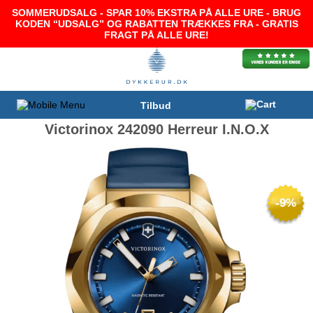
SOMMERUDSALG - SPAR 10% EKSTRA PÅ ALLE URE - BRUG
KODEN “UDSALG” OG RABATTEN TRÆKKES FRA - GRATIS
FRAGT PÅ ALLE URE!
Tilbud
Victorinox 242090 Herreur I.N.O.X
-9%