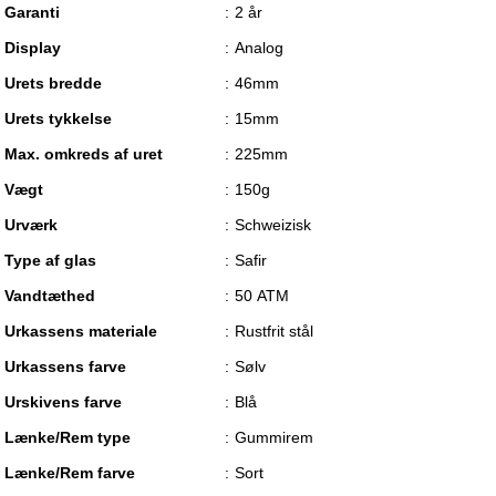
Garanti
2 år
Display
Analog
Urets bredde
46mm
Urets tykkelse
15mm
Max. omkreds af uret
225mm
Vægt
150g
Urværk
Schweizisk
Type af glas
Safir
Vandtæthed
50 ATM
Urkassens materiale
Rustfrit stål
Urkassens farve
Sølv
Urskivens farve
Blå
Lænke/Rem type
Gummirem
Lænke/Rem farve
Sort