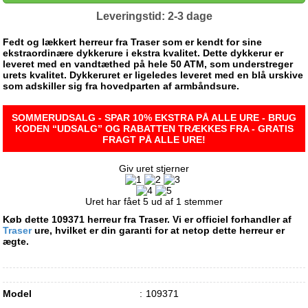
Leveringstid: 2-3 dage
Fedt og lækkert herreur fra Traser som er kendt for sine
ekstraordinære dykkerure i ekstra kvalitet. Dette dykkerur er
leveret med en vandtæthed på hele 50 ATM, som understreger
urets kvalitet. Dykkeruret er ligeledes leveret med en blå urskive
som adskiller sig fra hovedparten af armbåndsure.
SOMMERUDSALG - SPAR 10% EKSTRA PÅ ALLE URE - BRUG
KODEN “UDSALG” OG RABATTEN TRÆKKES FRA - GRATIS
FRAGT PÅ ALLE URE!
Giv uret stjerner
Uret har fået
5
ud af
1
stemmer
Køb dette 109371 herreur fra Traser. Vi er officiel forhandler af
Traser
ure, hvilket er din garanti for at netop dette herreur er
ægte.
Model
109371