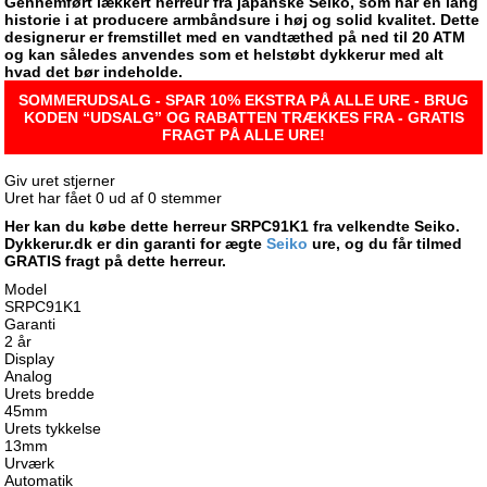
Gennemført lækkert herreur fra japanske Seiko, som har en lang
historie i at producere armbåndsure i høj og solid kvalitet. Dette
designerur er fremstillet med en vandtæthed på ned til 20 ATM
og kan således anvendes som et helstøbt dykkerur med alt
hvad det bør indeholde.
SOMMERUDSALG - SPAR 10% EKSTRA PÅ ALLE URE - BRUG
KODEN “UDSALG” OG RABATTEN TRÆKKES FRA - GRATIS
FRAGT PÅ ALLE URE!
Giv uret stjerner
Uret har fået
0
ud af
0
stemmer
Her kan du købe dette herreur SRPC91K1 fra velkendte Seiko.
Dykkerur.dk er din garanti for ægte
Seiko
ure, og du får tilmed
GRATIS fragt på dette herreur.
Model
SRPC91K1
Garanti
2 år
Display
Analog
Urets bredde
45mm
Urets tykkelse
13mm
Urværk
Automatik