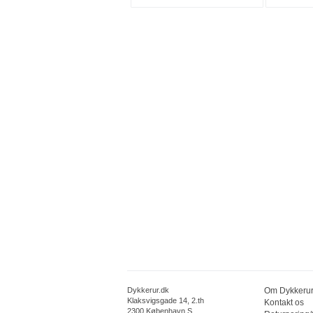
Dykkerur.dk
Om Dykkerur
Klaksvigsgade 14, 2.th
Kontakt os
2300 København S