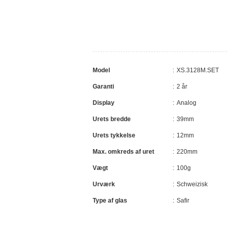
Model
XS.3128M.SET
Garanti
2 år
Display
Analog
Urets bredde
39mm
Urets tykkelse
12mm
Max. omkreds af uret
220mm
Vægt
100g
Urværk
Schweizisk
Type af glas
Safir