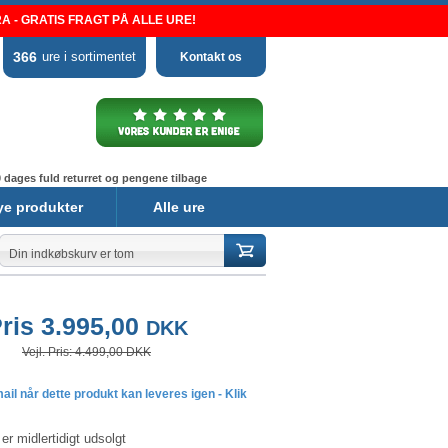
 - GRATIS FRAGT PÅ ALLE URE!
366
ure i sortimentet
Kontakt os
 dages fuld returret og pengene tilbage
ye produkter
Alle ure
Din indkøbskurv er tom
ris 3.995,00
DKK
Vejl. Pris: 4.499,00 DKK
il når dette produkt kan leveres igen - Klik
er midlertidigt udsolgt