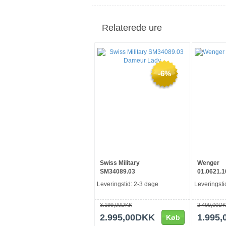
Relaterede ure
-6%
Swiss Military
Wenger
SM34089.03
01.0621.1
Leveringstid: 2-3 dage
Leveringsti
3.199,00DKK
2.499,00D
2.995,00DKK
1.995
Køb