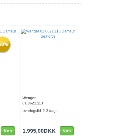
-20%
Wenger
01.0621.113
Leveringstid: 2-3 dage
1.995,00DKK
Køb
Køb