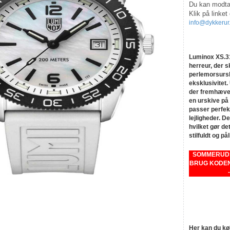
Du kan modtag
Klik på linket
info@dykkerur
Luminox XS.31
herreur, der s
perlemorsurski
eksklusivitet
der fremhæver
en urskive på
passer perfek
lejligheder. D
hvilket gør det
stilfuldt og på
SOMMERUDSA
BRUG KODEN
Her kan du k