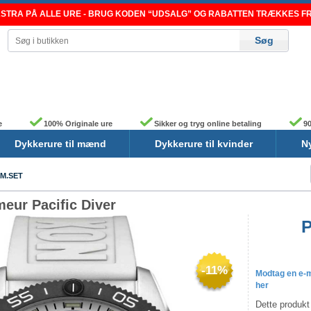
TRA PÅ ALLE URE - BRUG KODEN “UDSALG” OG RABATTEN TRÆKKES FRA
e
100% Originale ure
Sikker og tryg online betaling
90
Dykkerure til mænd
Dykkerure til kvinder
N
8M.SET
ur Pacific Diver
P
-11%
Modtag en e-ma
her
Dette produkt 