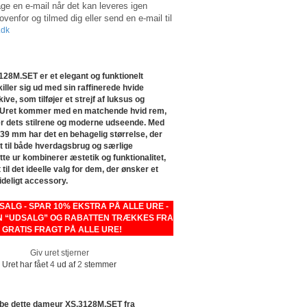
e en e-mail når det kan leveres igen
 ovenfor og tilmed dig eller send en e-mail til
.dk
28M.SET er et elegant og funktionelt
killer sig ud med sin raffinerede hvide
ve, som tilføjer et strejf af luksus og
. Uret kommer med en matchende hvid rem,
 dets stilrene og moderne udseende. Med
 39 mm har det en behagelig størrelse, der
t til både hverdagsbrug og særlige
ette ur kombinerer æstetik og funktionalitet,
 til det ideelle valg for dem, der ønsker et
lideligt accessory.
LG - SPAR 10% EKSTRA PÅ ALLE URE -
 “UDSALG” OG RABATTEN TRÆKKES FRA
- GRATIS FRAGT PÅ ALLE URE!
Giv uret stjerner
Uret har fået
4
ud af
2
stemmer
øbe dette dameur XS.3128M.SET fra