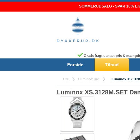
Skip
SOMMERUDSALG - SPAR 10% EKS
to
content
Gratis fragt uanset pris & mængd
Forside
Tilbud
Ure
Luminox ure
Luminox XS.312
Luminox XS.3128M.SET Dame