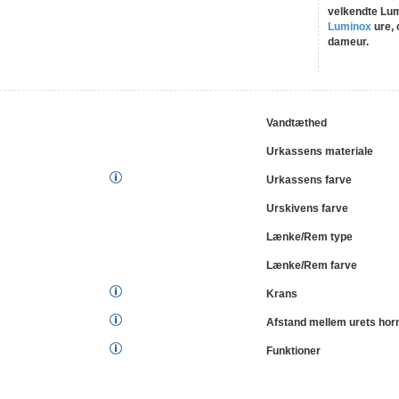
velkendte Lum
Luminox
ure, 
dameur.
Vandtæthed
Urkassens materiale
Urkassens farve
Urskivens farve
Lænke/Rem type
Lænke/Rem farve
Krans
Afstand mellem urets hor
Funktioner