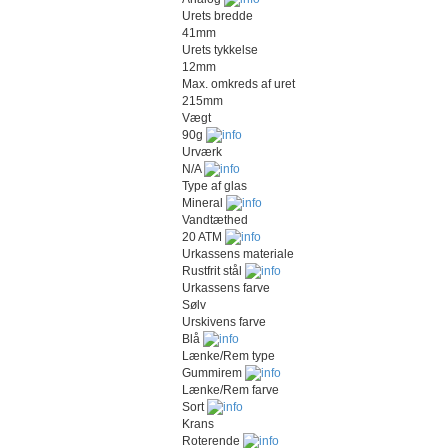
Urets bredde
41mm
Urets tykkelse
12mm
Max. omkreds af uret
215mm
Vægt
90g
Urværk
N/A
Type af glas
Mineral
Vandtæthed
20 ATM
Urkassens materiale
Rustfrit stål
Urkassens farve
Sølv
Urskivens farve
Blå
Lænke/Rem type
Gummirem
Lænke/Rem farve
Sort
Krans
Roterende