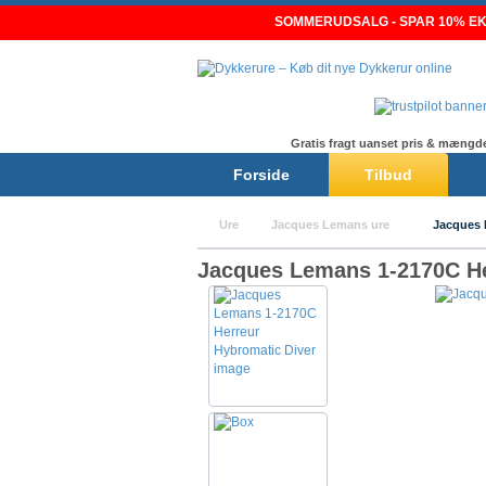
Skip
SOMMERUDSALG - SPAR 10% EKS
to
content
Gratis fragt uanset pris & mængd
Forside
Tilbud
Ure
Jacques Lemans ure
Jacques 
Jacques Lemans 1-2170C He