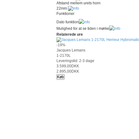
Afstand mellem urets horn
22mm
Funktioner
Dato funktion
Mulighed for at se tiden i mørke
Relaterede ure
-19%
Jacques Lemans
1-2170L
Leveringstid: 2-3 dage
3.599,00DKK
2.895,00DKK
Køb