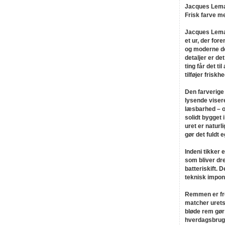
Jacques Lema
Frisk farve 
Jacques Lema
et ur, der for
og moderne de
detaljer er de
ting får det ti
tilføjer friskh
Den farverige 
lysende viser
læsbarhed – o
solidt bygget 
uret er naturl
gør det fuldt 
Indeni tikker 
som bliver dr
batteriskift. 
teknisk impon
Remmen er fre
matcher urets 
bløde rem gør 
hverdagsbrug