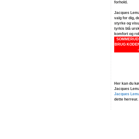
forhold.
Jacques Leman
valg for dig, 
styrke og visu
tyrkis blå urs
komfort og ro
SOMMERUDSA
BRUG KODEN
Her kan du kø
Jacques Leman
Jacques Lem
dette herreur.