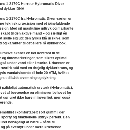
ns 1-2170C Herreur Hybromatic Diver –
med dykker-DNA
ns 1-2170C fra Hybromatic Diver-serien er
ener teknisk præcision med et iøjnefaldende
sign. Med sit maskuline udtryk og markante
t skabt til den aktive mand – og særligt én
l at skille sig ud: den tyrkis blå urskive, som
ed og karakter til det ellers rå dykkerlook.
urskive skaber en flot kontrast til de
e og timemarkeringer, som sikrer optimal
gså under vand eller i mørke. Urkassen er
i rustfrit stål med en drejelig dykkerkrans, og
igvis vandafvisende til hele 20 ATM, hvilket
egnet til både svømning og dykning.
et pålideligt automatisk urværk (Hybromatic),
evet af bevægelse og eliminerer behovet for
Det gør uret ikke bare miljøvenligt, men også
erende.
mstillet i komfortabelt sort gummi, der
sporty og funktionelle udtryk perfekt. Den
uret behageligt at bære – både til
 og på eventyr under mere krævende