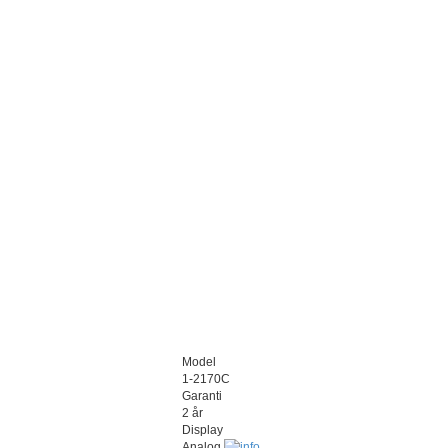
Model
1-2170C
Garanti
2 år
Display
Analog