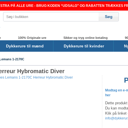
TRA PÅ ALLE URE - BRUG KODEN “UDSALG” OG RABATTEN TRÆKKES FRA
e
100% Originale ure
Sikker og tryg online betaling
90
Dykkerure til mænd
Dykkerure til kvinder
N
Lemans 1-2170C
rreur Hybromatic Diver
P
Modtag en e-ma
her
Dette produkt 
Du kan modtag
Klik på linket
info@dykkerur