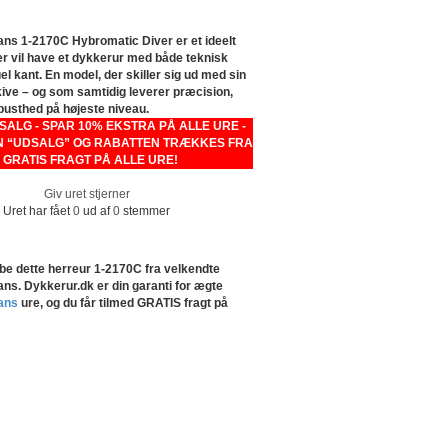
s 1-2170C Hybromatic Diver er et ideelt
der vil have et dykkerur med både teknisk
el kant. En model, der skiller sig ud med sin
kive – og som samtidig leverer præcision,
busthed på højeste niveau.
LG - SPAR 10% EKSTRA PÅ ALLE URE -
 “UDSALG” OG RABATTEN TRÆKKES FRA
- GRATIS FRAGT PÅ ALLE URE!
Giv uret stjerner
Uret har fået
0
ud af
0
stemmer
be dette herreur 1-2170C fra velkendte
s. Dykkerur.dk er din garanti for ægte
ans
ure, og du får tilmed GRATIS fragt på