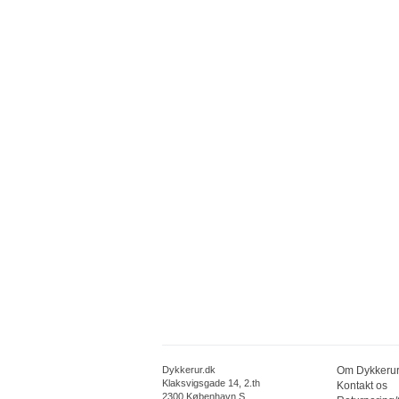
Dykkerur.dk
Om Dykkerur
Klaksvigsgade 14, 2.th
Kontakt os
2300 København S