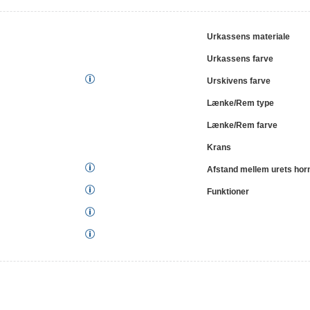
Urkassens materiale
Urkassens farve
Urskivens farve
Lænke/Rem type
Lænke/Rem farve
Krans
Afstand mellem urets hor
Funktioner