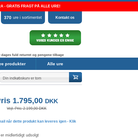
 - GRATIS FRAGT PÅ ALLE URE!
370
ure i sortimentet
Kontakt os
 dages fuld returret og pengene tilbage
ye produkter
Alle ure
Din indkøbskurv er tom
ris 1.795,00
DKK
Vejl. Pris: 2.199,00 DKK
il når dette produkt kan leveres igen - Klik
er midlertidigt udsolgt