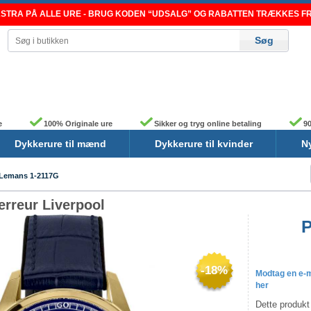
TRA PÅ ALLE URE - BRUG KODEN “UDSALG” OG RABATTEN TRÆKKES FRA
e
100% Originale ure
Sikker og tryg online betaling
90
Dykkerure til mænd
Dykkerure til kvinder
N
Lemans 1-2117G
rreur Liverpool
P
-18%
Modtag en e-ma
her
Dette produkt 