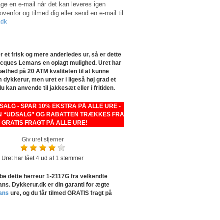
e en e-mail når det kan leveres igen
 ovenfor og tilmed dig eller send en e-mail til
.dk
 et frisk og mere anderledes ur, så er dette
cques Lemans en oplagt mulighed. Uret har
æthed på 20 ATM kvaliteten til at kunne
dykkerur, men uret er i ligeså høj grad et
kan anvende til jakkesæt eller i fritiden.
LG - SPAR 10% EKSTRA PÅ ALLE URE -
 “UDSALG” OG RABATTEN TRÆKKES FRA
- GRATIS FRAGT PÅ ALLE URE!
Giv uret stjerner
Uret har fået
4
ud af
1
stemmer
be dette herreur 1-2117G fra velkendte
s. Dykkerur.dk er din garanti for ægte
ans
ure, og du får tilmed GRATIS fragt på