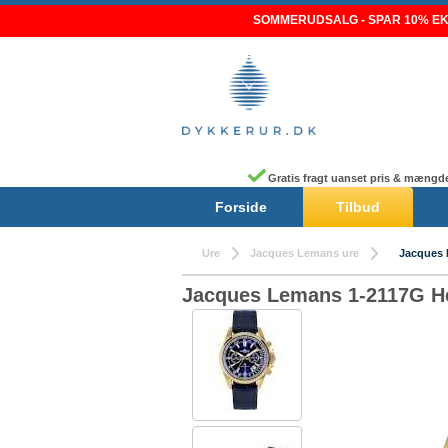
Skip
SOMMERUDSALG - SPAR 10% EKS
to
content
Gratis fragt uanset pris & mængd
Forside
Tilbud
Ure
Jacques Lemans ure
Jacques 
Jacques Lemans 1-2117G He