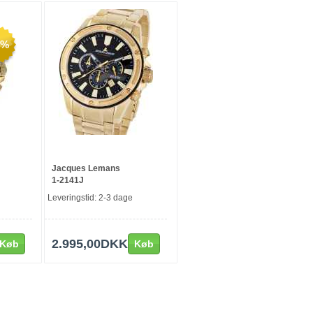
9%
Jacques Lemans
1-2141J
Leveringstid: 2-3 dage
2.995,00DKK
Køb
Køb