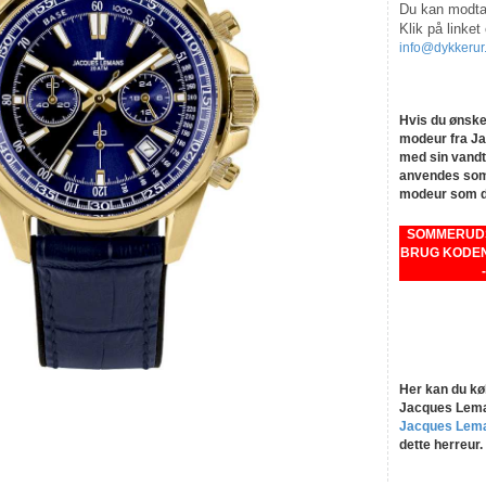
Du kan modtag
Klik på linket
info@dykkerur
Hvis du ønsker
modeur fra Ja
med sin vandt
anvendes som 
modeur som du 
SOMMERUDSA
BRUG KODEN
Her kan du kø
Jacques Leman
Jacques Lem
dette herreur.