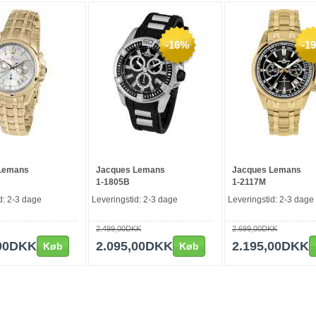
-16%
-1
Lemans
Jacques Lemans
Jacques Lemans
1-1805B
1-2117M
d: 2-3 dage
Leveringstid: 2-3 dage
Leveringstid: 2-3 dage
2.499,00DKK
2.699,00DKK
,00DKK
2.095,00DKK
2.195,00DKK
Køb
Køb