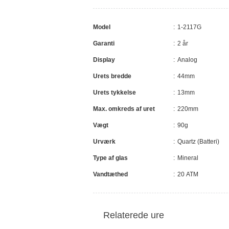
Model
1-2117G
Garanti
2 år
Display
Analog
Urets bredde
44mm
Urets tykkelse
13mm
Max. omkreds af uret
220mm
Vægt
90g
Urværk
Quartz (Batteri)
Type af glas
Mineral
Vandtæthed
20 ATM
Relaterede ure