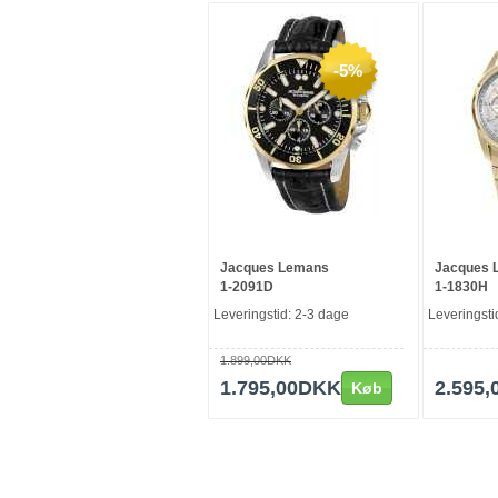
-5%
Jacques Lemans
Jacques 
1-2091D
1-1830H
Leveringstid: 2-3 dage
Leveringsti
1.899,00DKK
1.795,00DKK
2.595
Køb