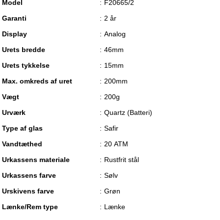
Model
F20665/2
Garanti
2 år
Display
Analog
Urets bredde
46mm
Urets tykkelse
15mm
Max. omkreds af uret
200mm
Vægt
200g
Urværk
Quartz (Batteri)
Type af glas
Safir
Vandtæthed
20 ATM
Urkassens materiale
Rustfrit stål
Urkassens farve
Sølv
Urskivens farve
Grøn
Lænke/Rem type
Lænke