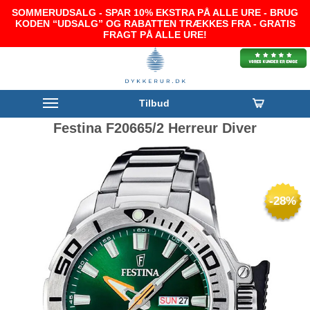
SOMMERUDSALG - SPAR 10% EKSTRA PÅ ALLE URE - BRUG
KODEN “UDSALG” OG RABATTEN TRÆKKES FRA - GRATIS
FRAGT PÅ ALLE URE!
Tilbud
Festina F20665/2 Herreur Diver
-28%