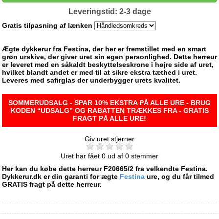
Leveringstid: 2-3 dage
Gratis tilpasning af lænken
Ægte dykkerur fra Festina, der her er fremstillet med en smart
grøn urskive, der giver uret sin egen personlighed. Dette herreur
er leveret med en såkaldt beskyttelseskrone i højre side af uret,
hvilket blandt andet er med til at sikre ekstra tæthed i uret.
Leveres med safirglas der underbygger urets kvalitet.
SOMMERUDSALG - SPAR 10% EKSTRA PÅ ALLE URE - BRUG
KODEN “UDSALG” OG RABATTEN TRÆKKES FRA - GRATIS
FRAGT PÅ ALLE URE!
Giv uret stjerner
Uret har fået
0
ud af
0
stemmer
Her kan du købe dette herreur F20665/2 fra velkendte Festina.
Dykkerur.dk er din garanti for ægte
Festina
ure, og du får tilmed
GRATIS fragt på dette herreur.