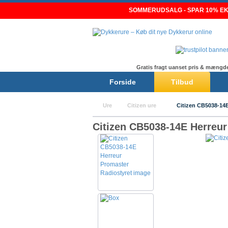
Skip
SOMMERUDSALG - SPAR 10% EKS
to
content
Gratis fragt uanset pris & mængd
Forside
Tilbud
Ure
Citizen ure
Citizen CB5038-14
Citizen CB5038-14E Herreur