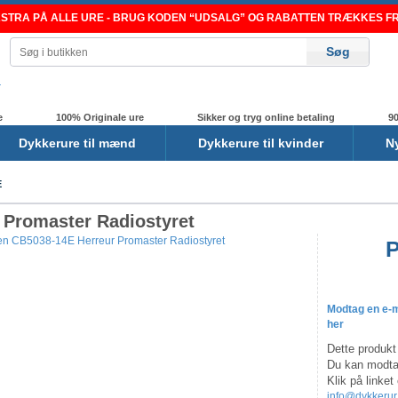
TRA PÅ ALLE URE - BRUG KODEN “UDSALG” OG RABATTEN TRÆKKES FRA
e
100% Originale ure
Sikker og tryg online betaling
90
Dykkerure til mænd
Dykkerure til kvinder
N
E
 Promaster Radiostyret
P
-22%
Modtag en e-ma
her
Dette produkt 
Du kan modtag
Klik på linket
info@dykkerur