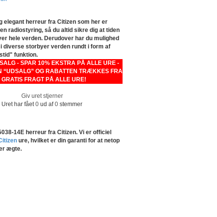
 elegant herreur fra Citizen som her er
n radiostyring, så du altid sikre dig at tiden
ver hele verden. Derudover har du mulighed
n i diverse storbyer verden rundt i form af
tid" funktion.
LG - SPAR 10% EKSTRA PÅ ALLE URE -
 “UDSALG” OG RABATTEN TRÆKKES FRA
- GRATIS FRAGT PÅ ALLE URE!
Giv uret stjerner
Uret har fået
0
ud af
0
stemmer
38-14E herreur fra Citizen. Vi er officiel
Citizen
ure, hvilket er din garanti for at netop
er ægte.