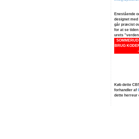
Enestående og
designet med e
går præcist o
for at se tide
urets "verdens
SOMMERUDSA
BRUG KODEN
Køb dette CB50
forhandler af
dette herreur 