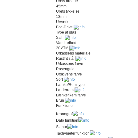
Urets bredde
45mm
Urets tykkelse
13mm
Urværk
Eco-Drive
Type af glas
Safir
Vandtæthed
20 ATM
Urkassens materiale
Rustfrit stål
Urkassens farve
Rosenguld
Urskivens farve
Sort
Lænke/Rem type
Læderrem
Lænke/Rem farve
Brun
Funktioner
Kronograf
Dato funktion
Stopur
Tachymeter funktion